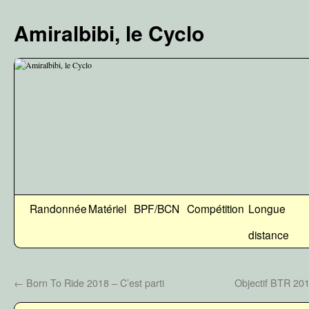
Aller
au
Amiralbibi, le Cyclo
contenu
Randonnée
Matériel
BPF/BCN
Compétition
Longue
distance
←
Born To Ride 2018 – C’est parti
Objectif BTR 201