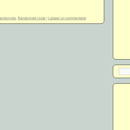
andonnée
,
Randonnée route
|
Laisser un commentaire