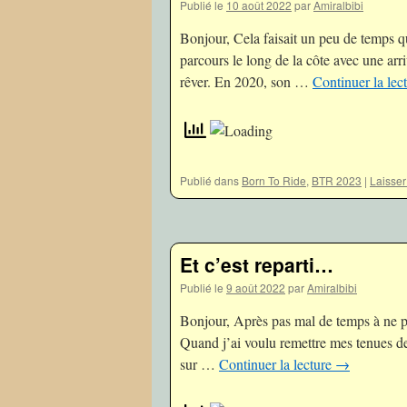
Publié le
10 août 2022
par
Amiralbibi
Bonjour, Cela faisait un peu de temps 
parcours le long de la côte avec une ar
rêver. En 2020, son …
Continuer la lec
Publié dans
Born To Ride
,
BTR 2023
|
Laisse
Et c’est reparti…
Publié le
9 août 2022
par
Amiralbibi
Bonjour, Après pas mal de temps à ne pas
Quand j’ai voulu remettre mes tenues de c
sur …
Continuer la lecture
→