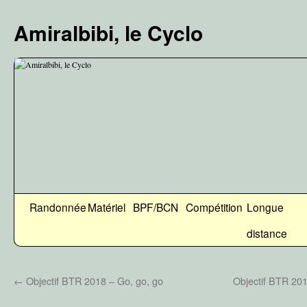
Aller
au
Amiralbibi, le Cyclo
contenu
Randonnée
Matériel
BPF/BCN
Compétition
Longue
distance
←
Objectif BTR 2018 – Go, go, go
Objectif BTR 201