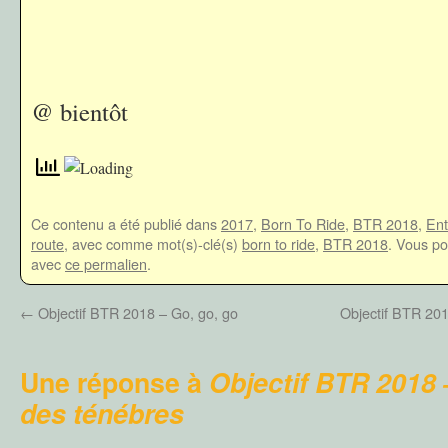
@ bientôt
Ce contenu a été publié dans
2017
,
Born To Ride
,
BTR 2018
,
Ent
route
, avec comme mot(s)-clé(s)
born to ride
,
BTR 2018
. Vous po
avec
ce permalien
.
←
Objectif BTR 2018 – Go, go, go
Objectif BTR 201
Une réponse à
Objectif BTR 2018 
des ténébres