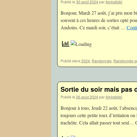
Publié le
30 août 2024
par
Amiralbibi
Bonjour, Mardi 27 août, j’ai pris mon bi
souvent à ces heures de sorties opté po
Andoins. Ce mardi soir, c’était …
Conti
Publié dans
2024
,
Randonnée
,
Randonnée gr
Sortie du soir mais pas
Publié le
26 août 2024
par
Amiralbibi
Bonjour à tous, Jeudi 22 août, l’absence
toujours cette petite toux d’irritation ou
trachéite. Cela allait passer tout seul…