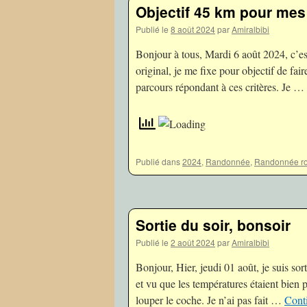
Objectif 45 km pour mes
Publié le
8 août 2024
par
Amiralbibi
Bonjour à tous, Mardi 6 août 2024, c’es
original, je me fixe pour objectif de fai
parcours répondant à ces critères. Je …
Publié dans
2024
,
Randonnée
,
Randonnée ro
Sortie du soir, bonsoir
Publié le
2 août 2024
par
Amiralbibi
Bonjour, Hier, jeudi 01 août, je suis sor
et vu que les températures étaient bien p
louper le coche. Je n’ai pas fait …
Conti