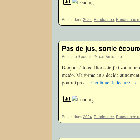
Publié dans
2024
,
Randonnée
,
Randonnée ro
Pas de jus, sortie écour
Publié le
9 août 2024
par
Amiralbibi
Bonjour à tous, Hier soir, j’ai voulu fair
météo. Ma forme en a décidé autrement. 
pourrai pas …
Continuer la lecture
→
Publié dans
2024
,
Randonnée
,
Randonnée ro