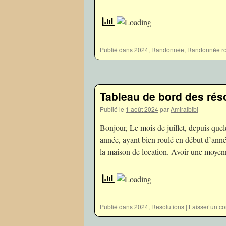
Publié dans
2024
,
Randonnée
,
Randonnée ro
Tableau de bord des rés
Publié le
1 août 2024
par
Amiralbibi
Bonjour, Le mois de juillet, depuis que
année, ayant bien roulé en début d’année,
la maison de location. Avoir une moy
Publié dans
2024
,
Resolutions
|
Laisser un c