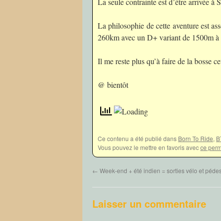
La seule contrainte est d’être arrivée à
La philosophie de cette aventure est a
260km avec un D+ variant de 1500m à
Il me reste plus qu’à faire de la bosse c
@ bientôt
Ce contenu a été publié dans
Born To Ride
,
B
Vous pouvez le mettre en favoris avec
ce perm
←
Week-end + été indien = sorties vélo et pédes
Laisser un commentaire