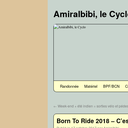
Aller
au
Amiralbibi, le Cyc
contenu
Randonnée
Matériel
BPF/BCN
C
←
Week-end + été indien = sorties vélo et pédes
Born To Ride 2018 – C’es
Publié le
17 octobre 2017
par
Amiralbibi