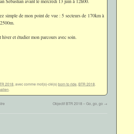
 San Sebastian avant le mercredi 13 juin à 12h00.
ssez simple de mon point de vue : 5 secteurs de 170km à
 2500m.
et hiver et étudier mon parcours avec soin.
TR 2018
, avec comme mot(s)-clé(s)
born to ride
,
BTR 2018
.
alien
.
tre
Objectif BTR 2018 – Go, go, go
→