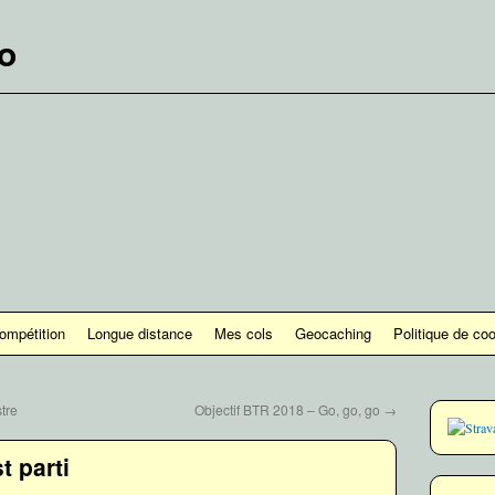
lo
ompétition
Longue distance
Mes cols
Geocaching
Politique de co
tre
Objectif BTR 2018 – Go, go, go
→
t parti