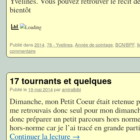
Yvelines. Vous pouvez retrouver le récit 
bientôt
Publié dans
2014
,
78 - Yvelines
,
Année de pointage
,
BCN/BPF
,
I
commentaire
17 tournants et quelques
Publié le
19 mai 2014
par
amiralbibi
Dimanche, mon Petit Coeur était retenue pa
me retrouvais donc seul pour mon dimanch
donc préparer un petit parcours hors norme
hors-norme car je l’ai tracé en grande par
Continuer la lecture
→