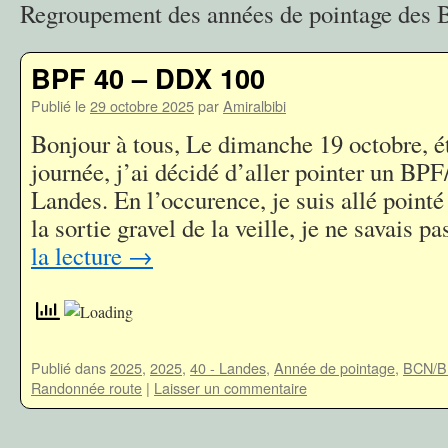
Regroupement des années de pointage de
BPF 40 – DDX 100
Publié le
29 octobre 2025
par
Amiralbibi
Bonjour à tous, Le dimanche 19 octobre, éta
journée, j’ai décidé d’aller pointer un BP
Landes. En l’occurence, je suis allé poin
la sortie gravel de la veille, je ne savais p
la lecture
→
Publié dans
2025
,
2025
,
40 - Landes
,
Année de pointage
,
BCN/B
Randonnée route
|
Laisser un commentaire