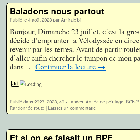
Baladons nous partout
Publié le
4 août 2023
par
Amiralbibi
Bonjour, Dimanche 23 juillet, c’est la gros
décide d’emprunter la Vélodyssée en direc
revenir par les terres. Avant de partir roule
d’aller enfin chercher le tampon de mon p
dans …
Continuer la lecture
→
Publié dans
2023
,
2023
,
40 - Landes
,
Année de pointage
,
BCN/B
Randonnée route
|
Laisser un commentaire
Et si on se faisait un BPF