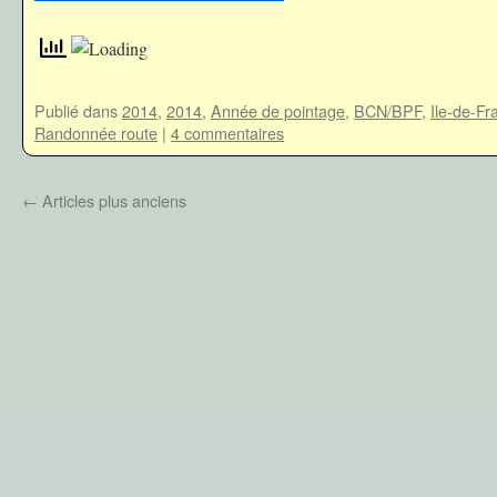
Publié dans
2014
,
2014
,
Année de pointage
,
BCN/BPF
,
Ile-de-Fr
Randonnée route
|
4 commentaires
←
Articles plus anciens