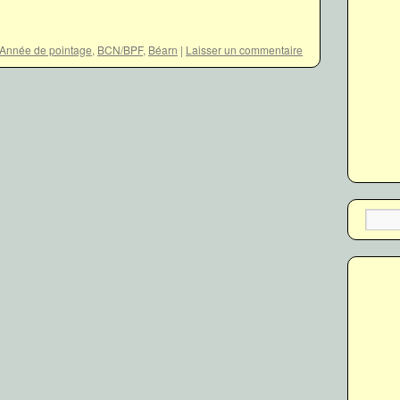
Année de pointage
,
BCN/BPF
,
Béarn
|
Laisser un commentaire