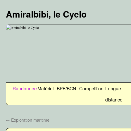
Aller
au
Amiralbibi, le Cyclo
contenu
Randonnée
Matériel
BPF/BCN
Compétition
Longue
distance
←
Exploration maritime