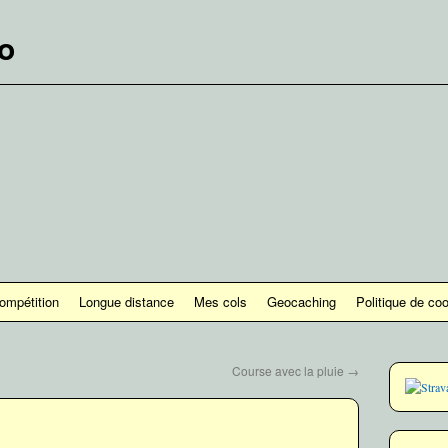
lo
ompétition
Longue distance
Mes cols
Geocaching
Politique de co
Course avec la pluie
→