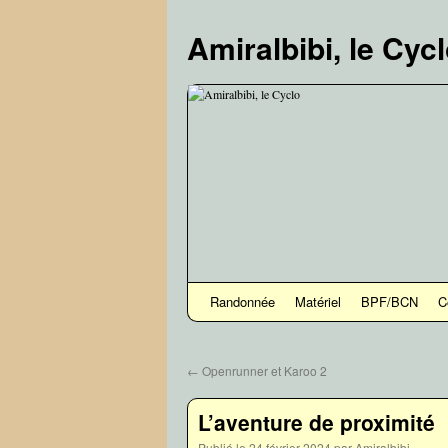
Aller
au
Amiralbibi, le Cyc
contenu
Randonnée
Matériel
BPF/BCN
C
←
Openrunner et Karoo 2
L’aventure de proximité
Publié le
24 février 2024
par
Amiralbibi