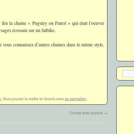
 feu la chaine « Pugsley on Patrol » qui était l’oeuvre
ysages écossais sur un fatbike.
 si vous connaissez d’autres chaines dans le même style,
s
. Vous pouvez le mettre en favoris avec
ce permalien
.
Course avec la pluie
→