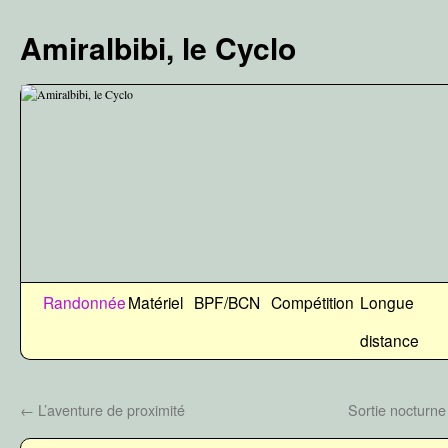
Aller
au
Amiralbibi, le Cyclo
contenu
Randonnée
Matériel
BPF/BCN
Compétition
Longue
distance
←
L’aventure de proximité
Sortie nocturne