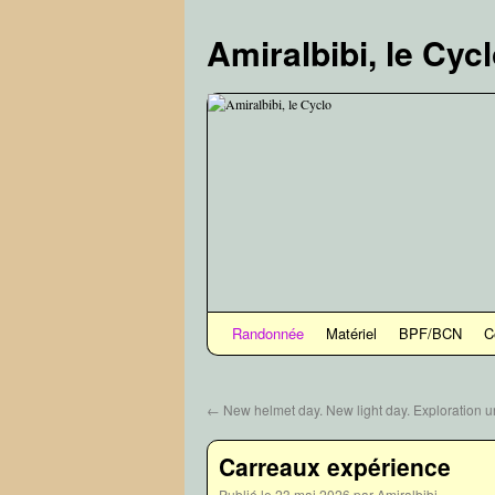
Aller
au
Amiralbibi, le Cyc
contenu
Randonnée
Matériel
BPF/BCN
C
←
New helmet day. New light day. Exploration u
Carreaux expérience
Publié le
23 mai 2026
par
Amiralbibi