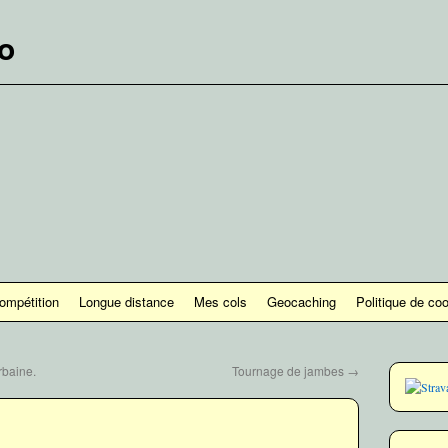
lo
ompétition
Longue distance
Mes cols
Geocaching
Politique de co
rbaine.
Tournage de jambes
→