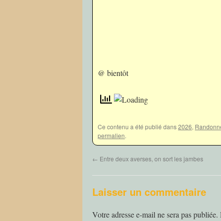
@ bientôt
Ce contenu a été publié dans
2026
,
Randonn
permalien
.
←
Entre deux averses, on sort les jambes
Laisser un commentaire
Votre adresse e-mail ne sera pas publiée.