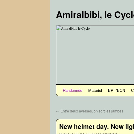
Aller
au
Amiralbibi, le Cyc
contenu
Randonnée
Matériel
BPF/BCN
C
←
Entre deux averses, on sort les jambes
New helmet day. New ligh
Publié le
22 mai 2026
par
Amiralbibi