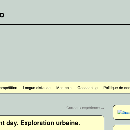
lo
ompétition
Longue distance
Mes cols
Geocaching
Politique de co
Carreaux expérience
→
t day. Exploration urbaine.