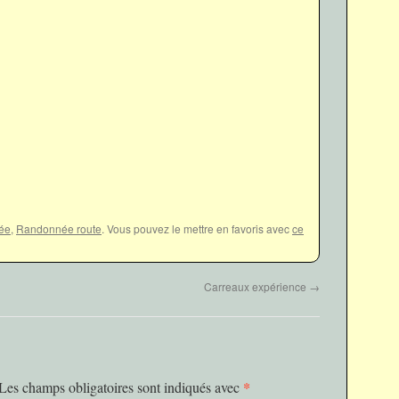
ée
,
Randonnée route
. Vous pouvez le mettre en favoris avec
ce
Carreaux expérience
→
*
Les champs obligatoires sont indiqués avec