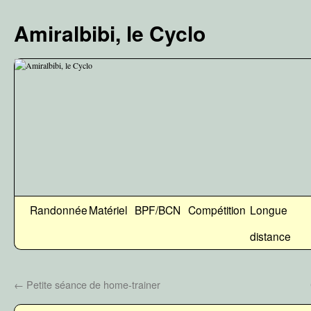
Aller
au
Amiralbibi, le Cyclo
contenu
Randonnée
Matériel
BPF/BCN
Compétition
Longue
distance
←
Petite séance de home-trainer