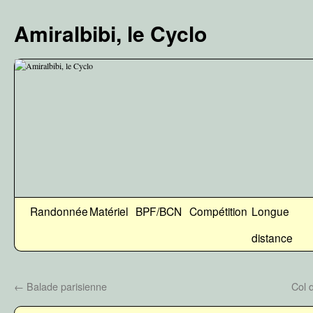
Aller
au
Amiralbibi, le Cyclo
contenu
Randonnée
Matériel
BPF/BCN
Compétition
Longue
distance
←
Balade parisienne
Col 