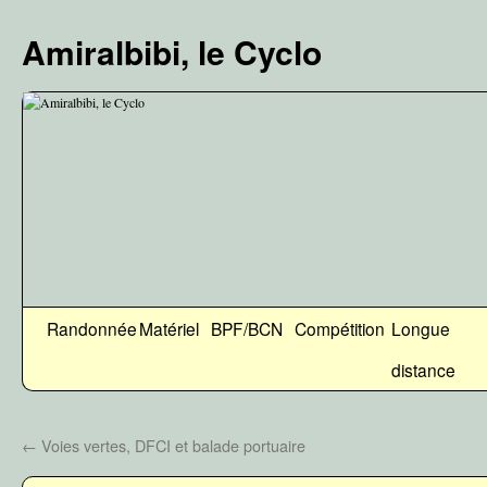
Aller
au
Amiralbibi, le Cyclo
contenu
Randonnée
Matériel
BPF/BCN
Compétition
Longue
distance
←
Voies vertes, DFCI et balade portuaire