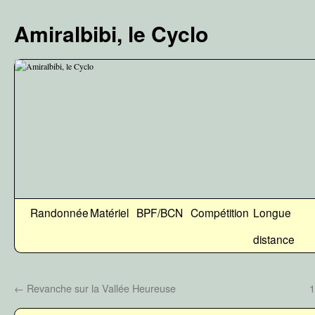
Aller
au
Amiralbibi, le Cyclo
contenu
Randonnée
Matériel
BPF/BCN
Compétition
Longue
distance
←
Revanche sur la Vallée Heureuse
1