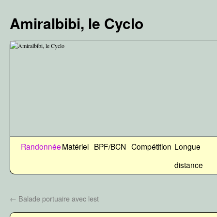
Aller
au
Amiralbibi, le Cyclo
contenu
Randonnée
Matériel
BPF/BCN
Compétition
Longue
distance
←
Balade portuaire avec lest