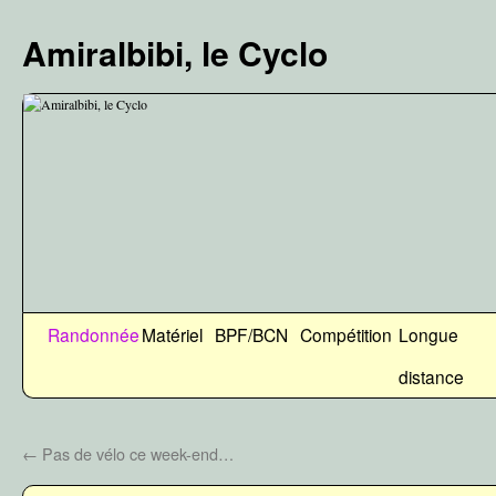
Aller
au
Amiralbibi, le Cyclo
contenu
Randonnée
Matériel
BPF/BCN
Compétition
Longue
distance
←
Pas de vélo ce week-end…