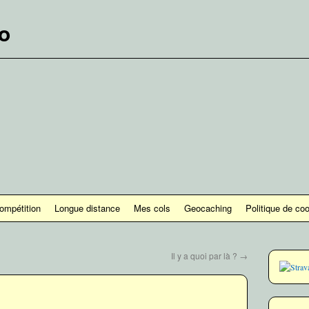
lo
ompétition
Longue distance
Mes cols
Geocaching
Politique de co
Il y a quoi par là ?
→