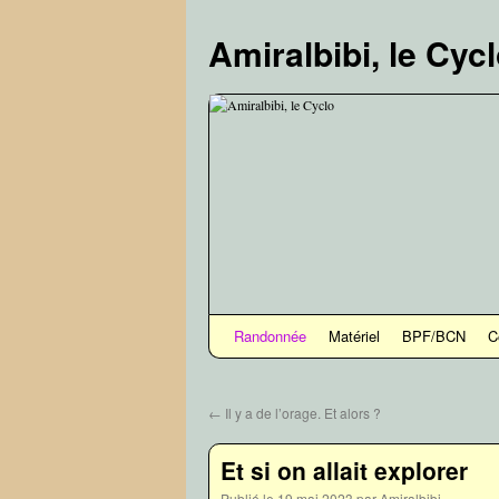
Aller
au
Amiralbibi, le Cyc
contenu
Randonnée
Matériel
BPF/BCN
C
←
Il y a de l’orage. Et alors ?
Et si on allait explorer
Publié le
19 mai 2023
par
Amiralbibi