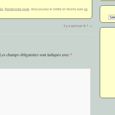
ée
,
Randonnée route
. Vous pouvez le mettre en favoris avec
ce
Catég
Il y a quoi par là ?
→
*
Les champs obligatoires sont indiqués avec