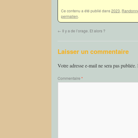
Ce contenu a été publié dans
2023
,
Randonn
permalien
.
←
Il y a de l’orage. Et alors ?
Laisser un commentaire
Votre adresse e-mail ne sera pas publiée.
Commentaire
*