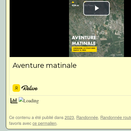
Ce contenu a été publié dans
2023
,
Randonnée
,
Randonnée rout
favoris avec
ce permalien
.