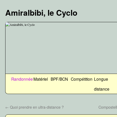
Aller
au
Amiralbibi, le Cyclo
contenu
Randonnée
Matériel
BPF/BCN
Compétition
Longue
distance
←
Quoi prendre en ultra-distance ?
Compostell