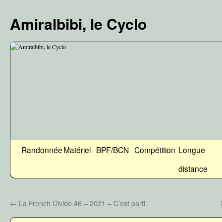
Aller
au
Amiralbibi, le Cyclo
contenu
Randonnée
Matériel
BPF/BCN
Compétition
Longue
distance
←
La French Divide #6 – 2021 – C’est parti.