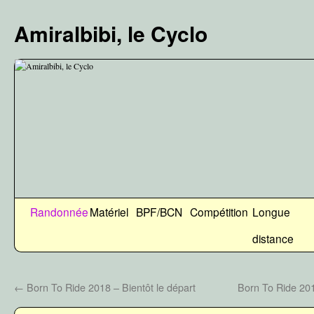
Aller
au
Amiralbibi, le Cyclo
contenu
Randonnée
Matériel
BPF/BCN
Compétition
Longue
distance
←
Born To Ride 2018 – Bientôt le départ
Born To Ride 201