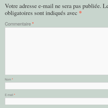
Votre adresse e-mail ne sera pas publiée.
L
*
obligatoires sont indiqués avec
Commentaire
*
Nom
*
E-mail
*