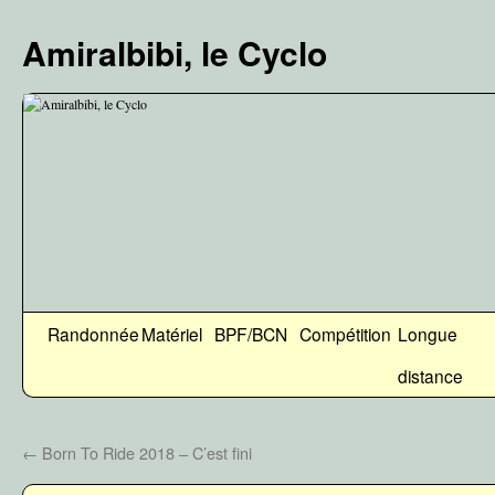
Aller
au
Amiralbibi, le Cyclo
contenu
Randonnée
Matériel
BPF/BCN
Compétition
Longue
distance
←
Born To Ride 2018 – C’est fini