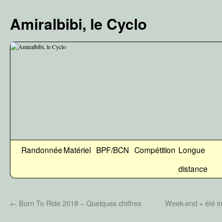
Aller
au
Amiralbibi, le Cyclo
contenu
Randonnée
Matériel
BPF/BCN
Compétition
Longue
distance
←
Born To Ride 2018 – Quelques chiffres
Week-end + été in