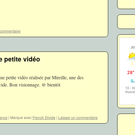
 commentaire
 petite vidéo
e petite vidéo réalisée par Mireille, une des
vide. Bon visionnage. @ bientôt
tance
|
Marqué avec
French Divide
|
Laisser un commentaire