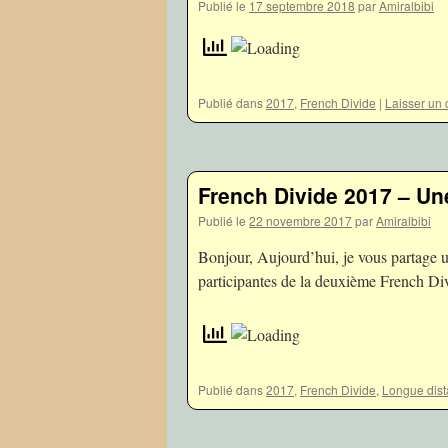
Publié le
17 septembre 2018
par
Amiralbibi
Publié dans
2017
,
French Divide
|
Laisser un
French Divide 2017 – Une
Publié le
22 novembre 2017
par
Amiralbibi
Bonjour, Aujourd’hui, je vous partage un
participantes de la deuxième French Di
Publié dans
2017
,
French Divide
,
Longue dis