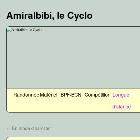
Aller
au
Amiralbibi, le Cyclo
contenu
Randonnée
Matériel
BPF/BCN
Compétition
Longue
distance
←
En mode d’hamster