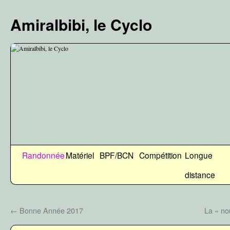
Aller
au
Amiralbibi, le Cyclo
contenu
Randonnée
Matériel
BPF/BCN
Compétition
Longue
distance
←
Bonne Année 2017
La « no