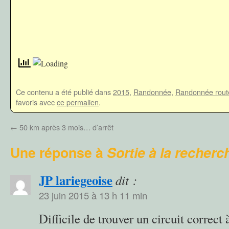
Ce contenu a été publié dans
2015
,
Randonnée
,
Randonnée rout
favoris avec
ce permalien
.
←
50 km après 3 mois… d’arrêt
Une réponse à
Sortie à la recher
JP lariegeoise
dit :
23 juin 2015 à 13 h 11 min
Difficile de trouver un circuit correct