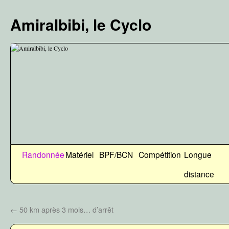
Aller
au
Amiralbibi, le Cyclo
contenu
Randonnée
Matériel
BPF/BCN
Compétition
Longue
distance
←
50 km après 3 mois… d’arrêt