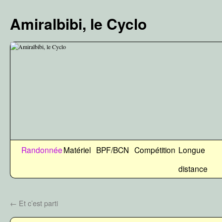
Aller
au
Amiralbibi, le Cyclo
contenu
Randonnée
Matériel
BPF/BCN
Compétition
Longue
distance
←
Et c’est parti