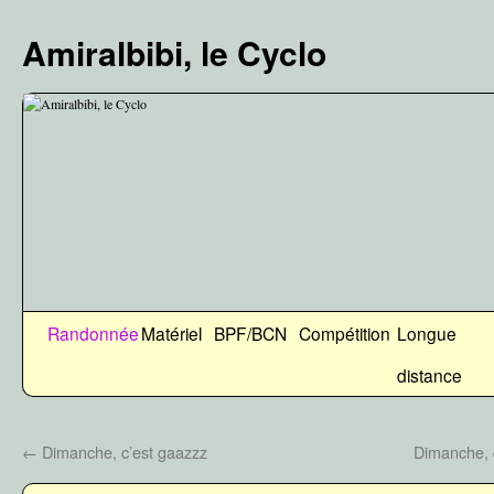
Aller
au
Amiralbibi, le Cyclo
contenu
Randonnée
Matériel
BPF/BCN
Compétition
Longue
distance
←
Dimanche, c’est gaazzz
Dimanche, 