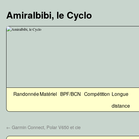
Aller
au
Amiralbibi, le Cyclo
contenu
Randonnée
Matériel
BPF/BCN
Compétition
Longue
distance
←
Garmin Connect, Polar V650 et cie