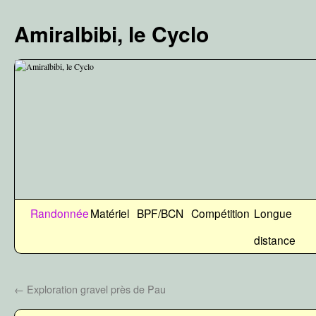
Aller
au
Amiralbibi, le Cyclo
contenu
Randonnée
Matériel
BPF/BCN
Compétition
Longue
distance
←
Exploration gravel près de Pau