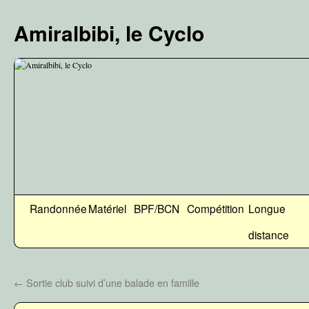
Aller
au
Amiralbibi, le Cyclo
contenu
Randonnée
Matériel
BPF/BCN
Compétition
Longue
distance
←
Sortie club suivi d’une balade en famille