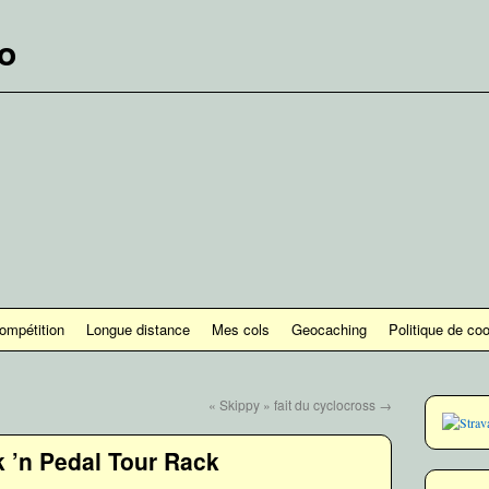
lo
ompétition
Longue distance
Mes cols
Geocaching
Politique de co
« Skippy » fait du cyclocross
→
 ’n Pedal Tour Rack