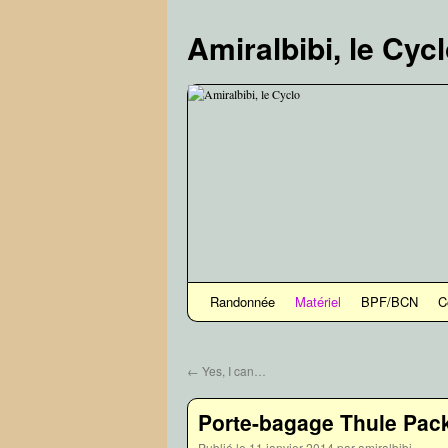
Aller
au
Amiralbibi, le Cyc
contenu
Randonnée
Matériel
BPF/BCN
C
←
Yes, I can…
Porte-bagage Thule Pack
Publié le
11 janvier 2014
par
amiralbibi