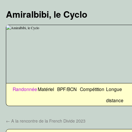
Aller
au
Amiralbibi, le Cyclo
contenu
Randonnée
Matériel
BPF/BCN
Compétition
Longue
distance
←
A la rencontre de la French Divide 2023