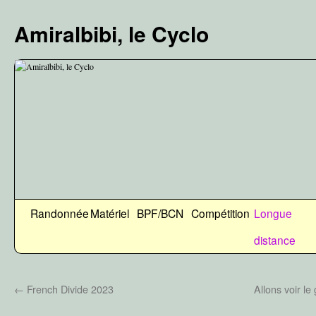
Aller
au
Amiralbibi, le Cyclo
contenu
Randonnée
Matériel
BPF/BCN
Compétition
Longue
distance
←
French Divide 2023
Allons voir 