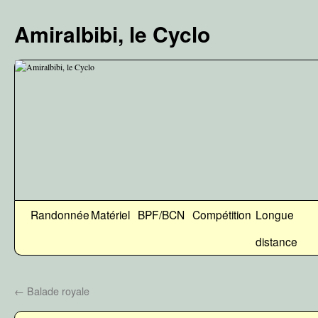
Aller
au
Amiralbibi, le Cyclo
contenu
Randonnée
Matériel
BPF/BCN
Compétition
Longue
distance
←
Balade royale