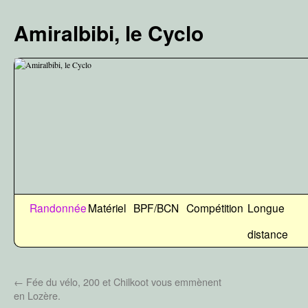
Aller
au
Amiralbibi, le Cyclo
contenu
Randonnée
Matériel
BPF/BCN
Compétition
Longue
distance
←
Fée du vélo, 200 et Chilkoot vous emmènent
en Lozère.