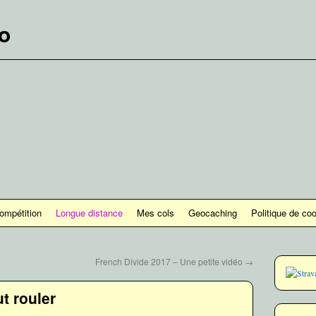
lo
ompétition
Longue distance
Mes cols
Geocaching
Politique de co
French Divide 2017 – Une petite vidéo
→
ut rouler