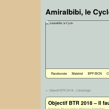
Aller
au
Amiralbibi, le Cyc
contenu
Randonnée
Matériel
BPF/BCN
C
←
Objectif BTR 2018 – L’éclairage
Objectif BTR 2018 – Il fa
Publié le
20 novembre 2017
par
Amiralbibi