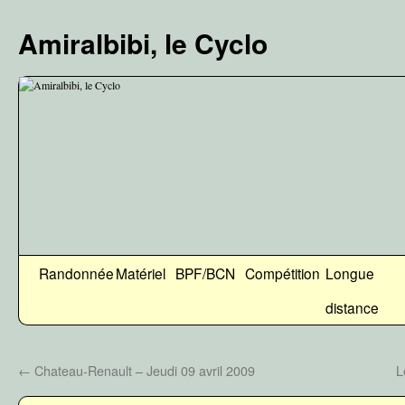
Aller
au
Amiralbibi, le Cyclo
contenu
Randonnée
Matériel
BPF/BCN
Compétition
Longue
distance
←
Chateau-Renault – Jeudi 09 avril 2009
L