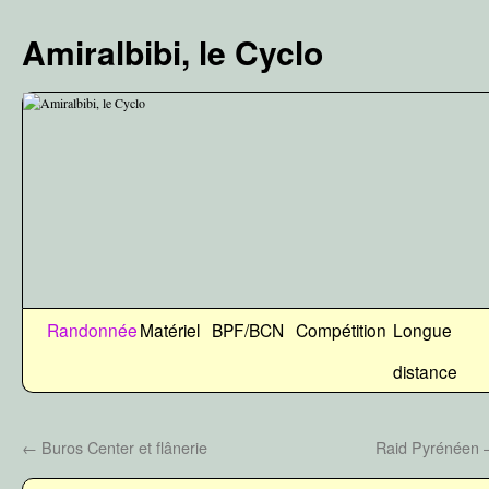
Aller
au
Amiralbibi, le Cyclo
contenu
Randonnée
Matériel
BPF/BCN
Compétition
Longue
distance
←
Buros Center et flânerie
Raid Pyrénéen –