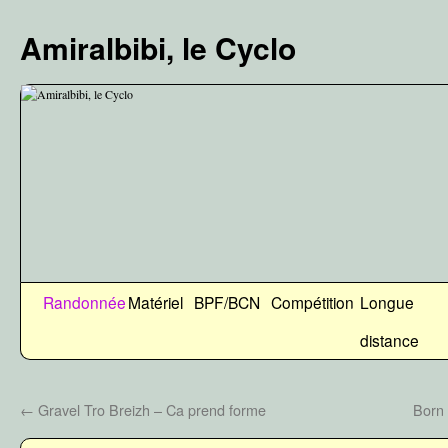
Aller
au
Amiralbibi, le Cyclo
contenu
Randonnée
Matériel
BPF/BCN
Compétition
Longue
distance
←
Gravel Tro Breizh – Ca prend forme
Born 