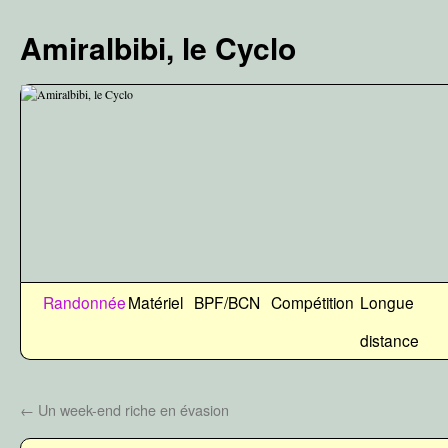
Aller
au
Amiralbibi, le Cyclo
contenu
Randonnée
Matériel
BPF/BCN
Compétition
Longue
distance
←
Un week-end riche en évasion